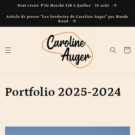
et passer
Next event: P’tit Marché SJB à Québec - 15 août
au
contenu
Article de presse "Les broderies de Caroline Auger" par Maude
Bond
Panier
Portfolio 2025-2024