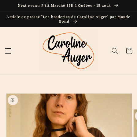
et passer
Next event: P’tit Marché SJB à Québec - 15 août
au
contenu
Article de presse "Les broderies de Caroline Auger" par Maude
Bond
Panier
Passer aux
informations
produits