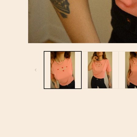
Ouvrir
le
média
1
dans
une
fenêtre
modale