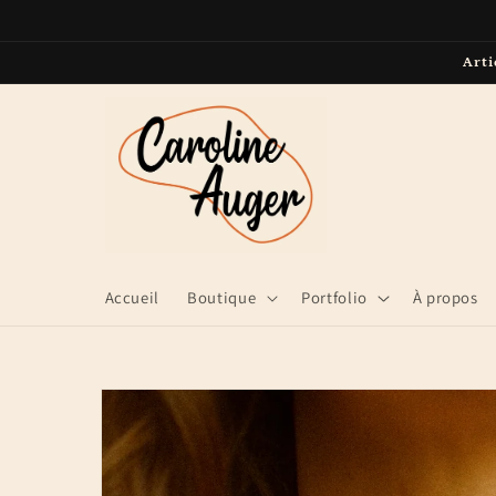
et passer
au
contenu
Arti
Accueil
Boutique
Portfolio
À propos
Passer aux
informations
produits