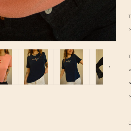
T
➢
T
➢
➢
➢
C