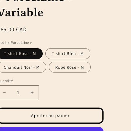
Variable
Prix
$65.00 CAD
habituel
otif « Porcelaine »
T-shirt Rose - M
T-shirt Bleu - M
Chandail Noir - M
Robe Rose - M
uantité
Réduire
Augmenter
la
la
quantité
quantité
de
de
Ajouter au panier
Motif
Motif
« Porcelaine »
« Porcelaine »